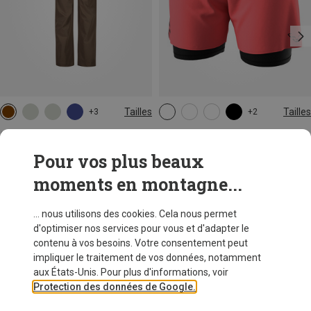
Tailles
Tailles
+3
+2
L
XXL
XS
S
M
L
XL
CMP
Dynafit
Pantalon Zip Off femme
Short Alpine Pro 2/1 femme
Pour vos plus beaux
59,95 €
79,95 €
moments en montagne...
... nous utilisons des cookies. Cela nous permet
d'optimiser nos services pour vous et d'adapter le
contenu à vos besoins. Votre consentement peut
impliquer le traitement de vos données, notamment
aux États-Unis. Pour plus d'informations, voir
Protection des données de Google.