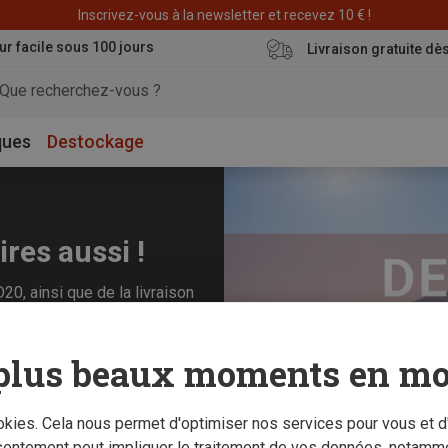
Déstockage : 20 € offerts avec le code END20
ur facile sous 100 jours
Livraison gratuite dè
ques
Destockage
ires aussi !
0, ainsi que de la livraison
plus beaux moments en mo
ookies. Cela nous permet d'optimiser nos services pour vous et d
sentement peut impliquer le traitement de vos données, notamme