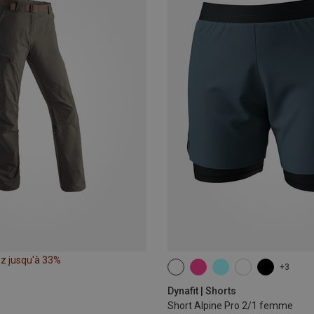
z jusqu'à 33%
+3
XS
S
M
L
XL
Dynafit | Shorts
Short Alpine Pro 2/1 femme