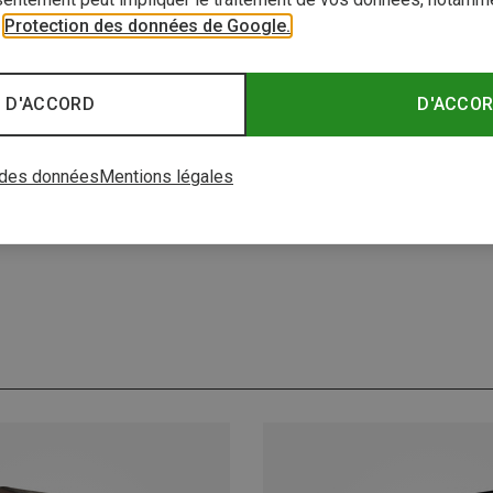
r
Protection des données de Google.
 D'ACCORD
D'ACCO
 des données
Mentions légales
0 de 0 articles vu