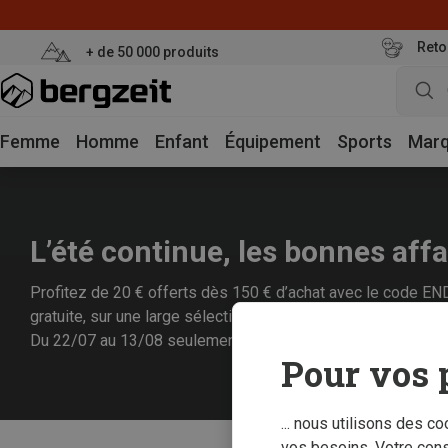
Reto
+ de 50 000 produits
Femme
Homme
Enfant
Équipement
Sports
Mar
L’été continue, les bonnes affa
Profitez de 20 € offerts dès 150 € d’achat avec le code END2
gratuite, sur une large sélection d’articles déjà remisés.
Du 22/07 au 13/08 seulement : stocks limités, faites vite !
Pour vos 
... nous utilisons des c
vos besoins. Votre con