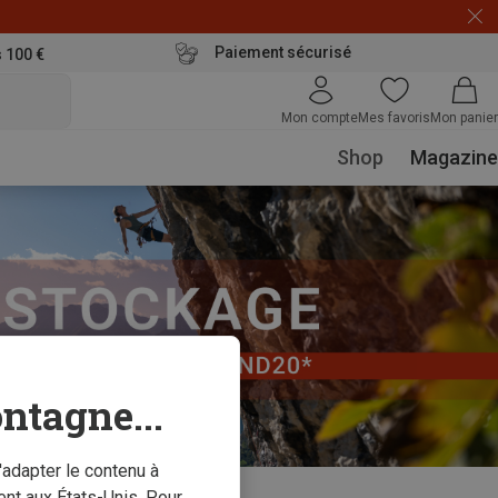
Paiement sécurisé
s 100 €
Mon compte
Mes favoris
Mon panier
Shop
Magazine
ntagne...
'adapter le contenu à
nt aux États-Unis. Pour