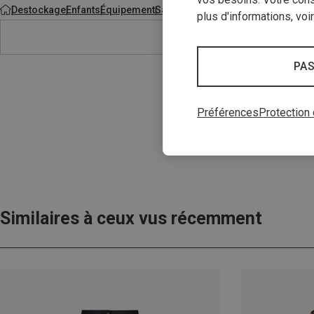
Destockage
Enfants
Équipement
Sacs à dos & sacs
plus d'informations, voi
PAS
Préférences
Protection
Similaires à ceux vus récemment