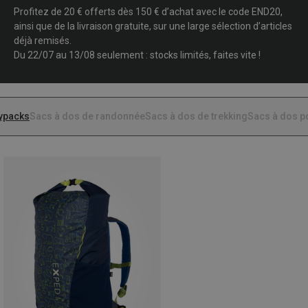
Profitez de 20 € offerts dès 150 € d’achat avec le code END20,
ainsi que de la livraison gratuite, sur une large sélection d’articles
déjà remisés.
Du 22/07 au 13/08 seulement : stocks limités, faites vite !
ypacks
Sacs à dos de randonnée
Sacs à dos de trekking
Sacs à dos p