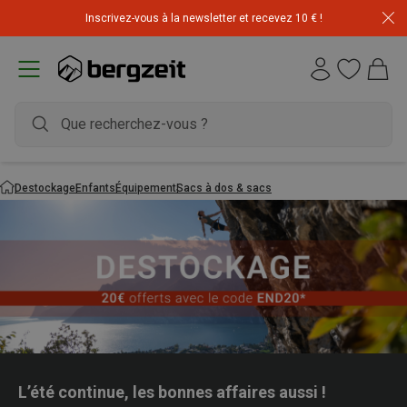
Inscrivez-vous à la newsletter et recevez 10 € !
Déstockage : 20 € offerts avec le code END20
Destockage
Enfants
Équipement
Sacs à dos & sacs
L’été continue, les bonnes affaires aussi !