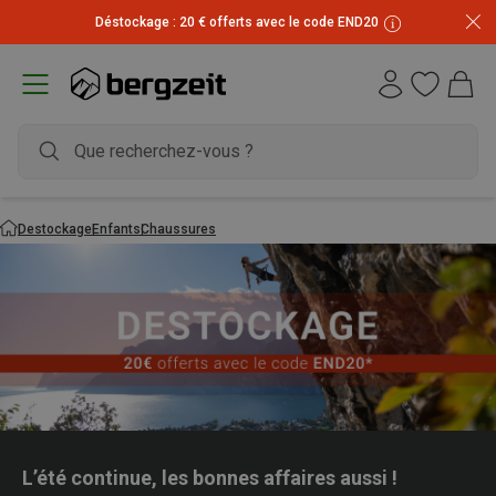
Inscrivez-vous à la newsletter et recevez 10 € !
Déstockage : 20 € offerts avec le code END20
Destockage
Enfants
Chaussures
L’été continue, les bonnes affaires aussi !