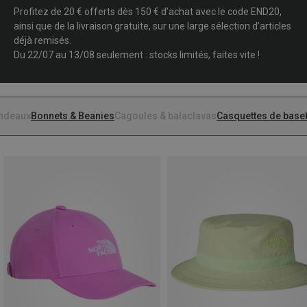
Profitez de 20 € offerts dès 150 € d’achat avec le code END20,
ainsi que de la livraison gratuite, sur une large sélection d’articles
déjà remisés.
Du 22/07 au 13/08 seulement : stocks limités, faites vite !
ndeaux
Bonnets & Beanies
Cagoules & balaclavas
Casquettes de base