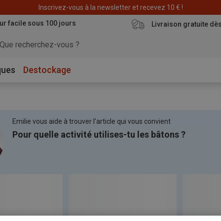
Déstockage : 20 € offerts avec le code END20
Inscrivez-vous à la newsletter et recevez 10 € !
ur facile sous 100 jours
Livraison gratuite dè
ques
Destockage
Emilie vous aide à trouver l'article qui vous convient
Pour quelle activité utilises-tu les bâtons ?