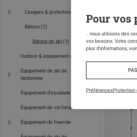
Casques & protections
Pour vos 
Bâtons
(1)
... nous utilisons des c
vos besoins. Votre con
Bâtons de ski
(1)
plus d'informations, voi
Outdoor & équipement de voyage
PAS
Équipement de ski de
randonnée
Préférences
Protection
Équipement d'escalade & de bloc
Équipement de via ferrata
Équipement de freeride
Équipement de ski de