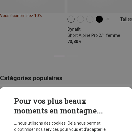
Vous économisez 10%
Tailles
+3
XS
S
M
L
XL
Dynafit
Short Alpine Pro 2/1 femme
73,80 €
Catégories populaires
Pour vos plus beaux
CRAMPONS
moments en montagne...
... nous utilisons des cookies. Cela nous permet
d'optimiser nos services pour vous et d'adapter le